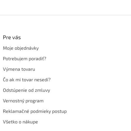
Z
á
p
ä
Pre vás
t
Moje objednávky
i
e
Potrebujem poradiť?
Výmena tovaru
Čo ak mi tovar nesedí?
Odstúpenie od zmluvy
Vernostný program
Reklamačné podmieky postup
Všetko o nákupe