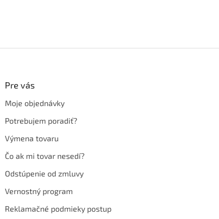
Z
á
p
ä
Pre vás
t
Moje objednávky
i
e
Potrebujem poradiť?
Výmena tovaru
Čo ak mi tovar nesedí?
Odstúpenie od zmluvy
Vernostný program
Reklamačné podmieky postup