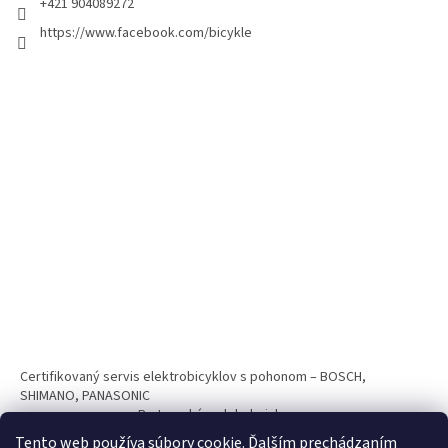
+421 904089272
https://www.facebook.com/bicykle
Certifikovaný servis elektrobicyklov s pohonom – BOSCH,
SHIMANO, PANASONIC
Partnerský web hokejshop.eu
Tento web používa súbory cookie. Ďalším prechádzaním