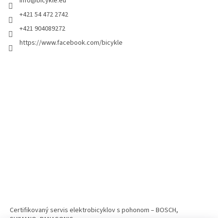
info
@
bicykle.eu
+421 54 472 2742
+421 904089272
https://www.facebook.com/bicykle
Certifikovaný servis elektrobicyklov s pohonom – BOSCH,