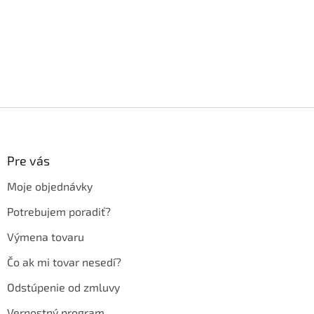
Z
á
p
ä
Pre vás
t
Moje objednávky
i
e
Potrebujem poradiť?
Výmena tovaru
Čo ak mi tovar nesedí?
Odstúpenie od zmluvy
Vernostný program