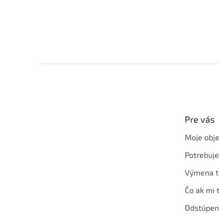
Z
á
p
ä
t
Pre vás
i
e
Moje obj
Potrebuj
Výmena t
Čo ak mi 
Odstúpen