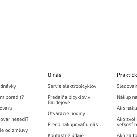
O nás
Praktic
ednávky
Servis elektrobicyklov
Sledovan
em poradiť?
Predajňa bicyklov v
Nákup na
Bardejove
ovaru
Ako naku
Otváracie hodiny
tovar nesedí?
Ako zvoli
Prečo nakupovať u nás
veľkosť b
ie od zmluvy
Kontaktné údaje
Ako za to