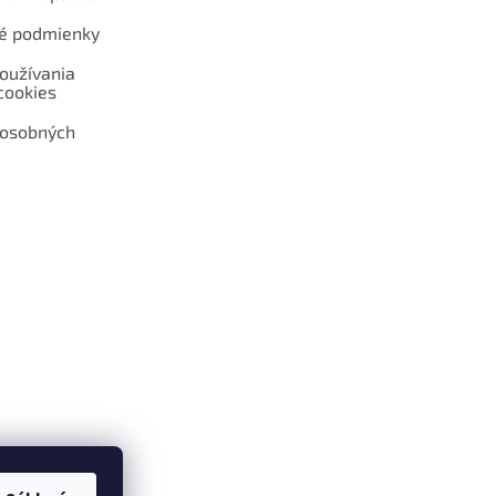
é podmienky
oužívania
cookies
 osobných
 web hokejshop.eu