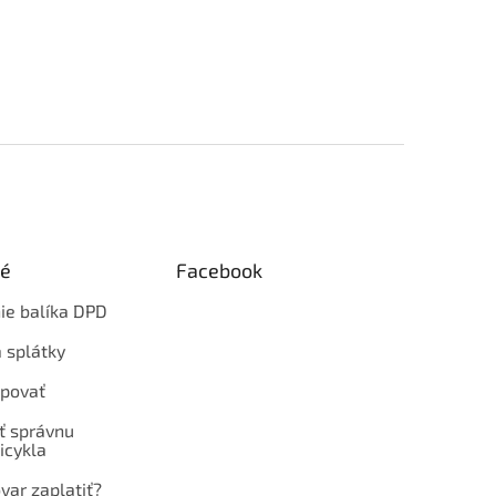
ké
Facebook
ie balíka DPD
 splátky
povať
ť správnu
icykla
var zaplatiť?