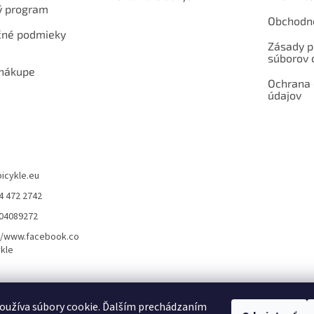
ý program
Obchodn
né podmieky
Zásady p
súborov 
 nákupe
Ochrana
údajov
bicykle.eu
4 472 2742
904089272
//www.facebook.co
kle
rvis elektrobicyklov s pohonom – BOSCH, SHIMANO, PANASONIC
Partnerský
oužíva súbory cookie. Ďalším prechádzaním