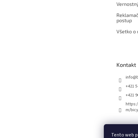
Vernostn
Reklamač
postup
Všetko o
Kontakt
info
@
+421 5
+421 
https:
m/bicy
Certifikovaný se
Tento web p