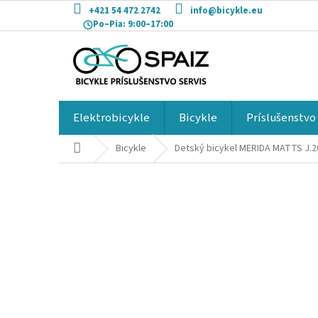
Prejsť
+421 54 472 2742
info@bicykle.eu
na
Po–Pia:
9:00–17:00
obsah
Elektrobicykle
Bicykle
Príslušenstvo
Domov
Bicykle
Detský bicykel MERIDA MATTS J.