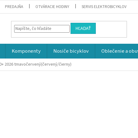
PREDAJŇA
OTVÁRACIE HODINY
SERVIS ELEKTROBICYKLOV
HĽADAŤ
Komponenty
Nosiče bicyklov
Oblečenie a obu
20+ 2026
tmavočervený(červený/čierny)