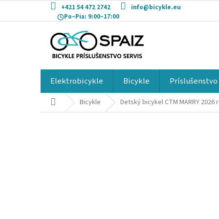
Prejsť
+421 54 472 2742
info@bicykle.eu
na
Po–Pia:
9:00–17:00
obsah
Elektrobicykle
Bicykle
Príslušenstvo
Domov
Bicykle
Detský bicykel CTM MARRY 2026