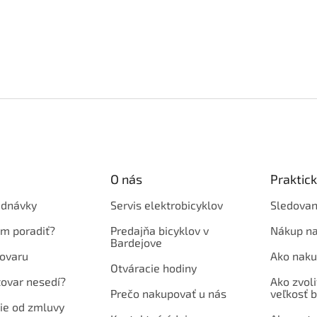
O nás
Praktic
ednávky
Servis elektrobicyklov
Sledovan
em poradiť?
Predajňa bicyklov v
Nákup na
Bardejove
ovaru
Ako naku
Otváracie hodiny
tovar nesedí?
Ako zvoli
Prečo nakupovať u nás
veľkosť b
ie od zmluvy