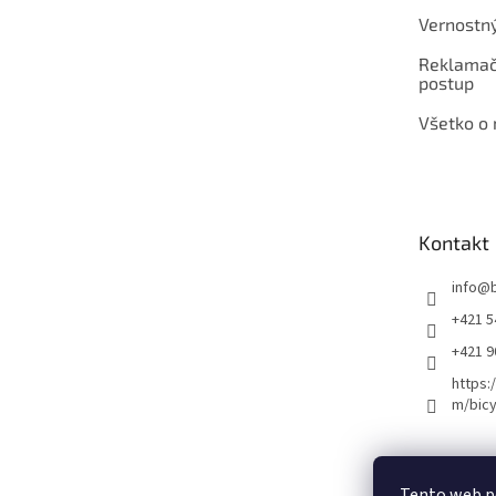
Vernostn
Reklamač
postup
Všetko o
Kontakt
info
@
+421 5
+421 
https:
m/bicy
Certifikovaný se
Tento web p