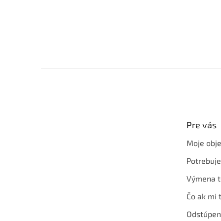
Z
á
p
ä
t
Pre vás
i
e
Moje obj
Potrebuj
Výmena t
Čo ak mi 
Odstúpen