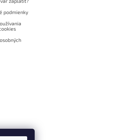
var zaplatiť?
é podmienky
oužívania
cookies
 osobných
 web hokejshop.eu