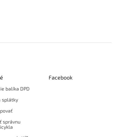
ké
Facebook
ie balíka DPD
 splátky
povať
ť správnu
icykla