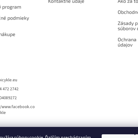
Kontaktné údaje
Ako za to
ý program
Obchodn
né podmieky
Zásady p
súborov 
 nákupe
Ochrana
údajov
bicykle.eu
4 472 2742
904089272
//www.facebook.co
kle
rvis elektrobicyklov s pohonom – BOSCH, SHIMANO, PANASONIC
Partnerský
oužíva súbory cookie. Ďalším prechádzaním