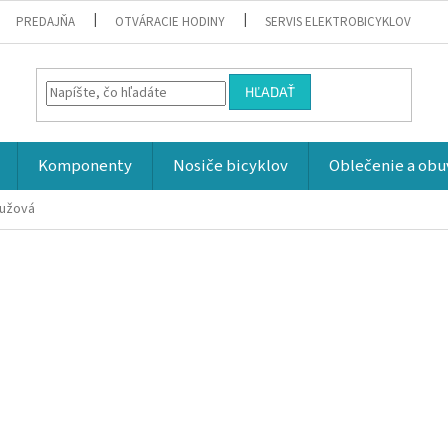
PREDAJŇA
OTVÁRACIE HODINY
SERVIS ELEKTROBICYKLOV
HĽADAŤ
Komponenty
Nosiče bicyklov
Oblečenie a obu
ružová