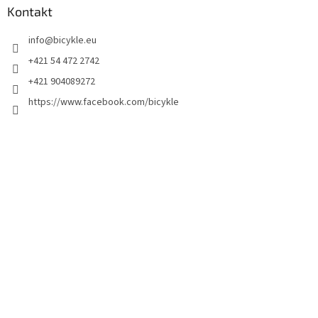
Kontakt
info
@
bicykle.eu
+421 54 472 2742
+421 904089272
https://www.facebook.com/bicykle