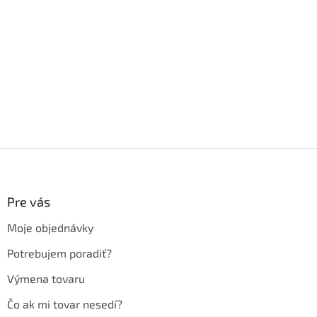
Z
á
p
ä
Pre vás
t
Moje objednávky
i
e
Potrebujem poradiť?
Výmena tovaru
Čo ak mi tovar nesedí?