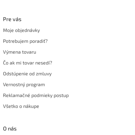
á
p
ä
Pre vás
t
Moje objednávky
i
e
Potrebujem poradiť?
Výmena tovaru
Čo ak mi tovar nesedí?
Odstúpenie od zmluvy
Vernostný program
Reklamačné podmieky postup
Všetko o nákupe
O nás