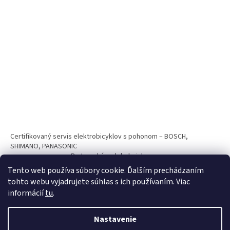
Certifikovaný servis elektrobicyklov s pohonom – BOSCH,
SHIMANO, PANASONIC
Partnerský web hokejshop.eu
Tento web používa súbory cookie. Ďalším prechádzaním
tohto webu vyjadrujete súhlas s ich používaním. Viac
informácií
tu
.
Nastavenie
Vytvoril Shoptet