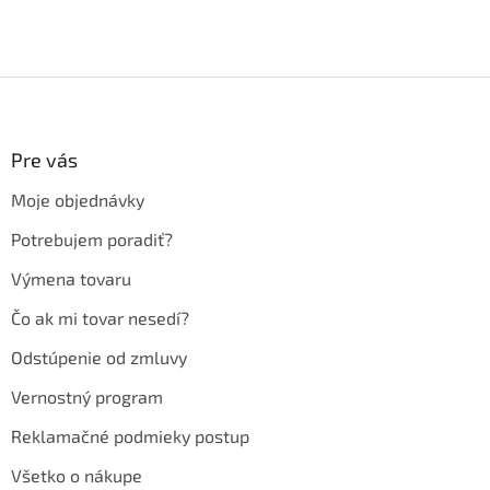
Z
á
p
ä
Pre vás
t
Moje objednávky
i
e
Potrebujem poradiť?
Výmena tovaru
Čo ak mi tovar nesedí?
Odstúpenie od zmluvy
Vernostný program
Reklamačné podmieky postup
Všetko o nákupe