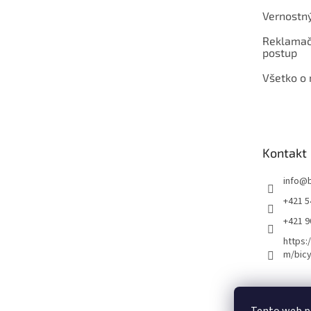
Vernostn
Reklamač
postup
Všetko o
Kontakt
info
@
+421 5
+421 
https:
m/bicy
Certifikovaný se