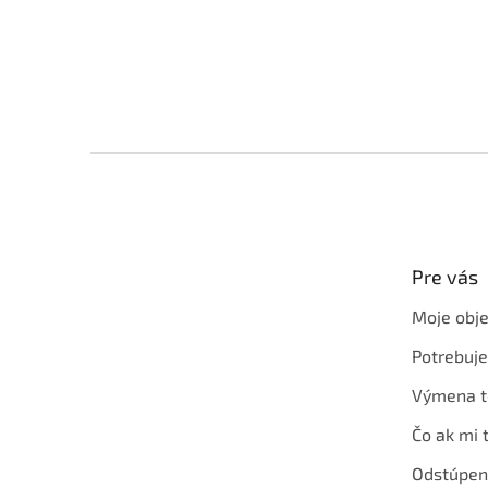
Z
á
p
ä
t
Pre vás
i
e
Moje obj
Potrebuj
Výmena t
Čo ak mi 
Odstúpen