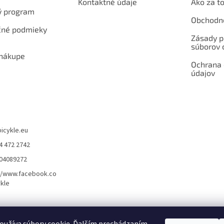
Kontaktné údaje
Ako za to
ý program
Obchodn
né podmieky
Zásady p
súborov 
 nákupe
Ochrana
údajov
bicykle.eu
4 472 2742
904089272
//www.facebook.co
kle
rvis elektrobicyklov s pohonom – BOSCH, SHIMANO, PANASONIC
Partnerský