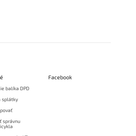
ké
Facebook
ie balíka DPD
 splátky
povať
ť správnu
icykla