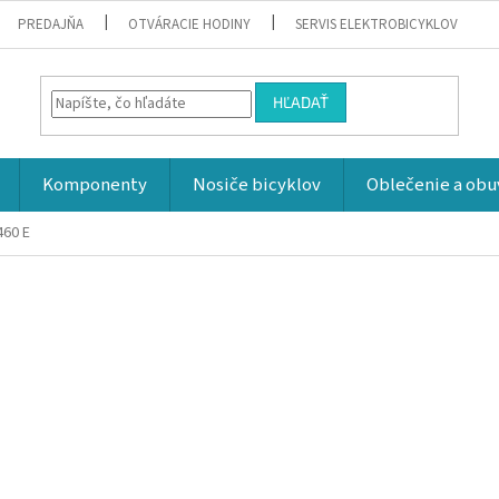
PREDAJŇA
OTVÁRACIE HODINY
SERVIS ELEKTROBICYKLOV
HĽADAŤ
Komponenty
Nosiče bicyklov
Oblečenie a obu
460 E