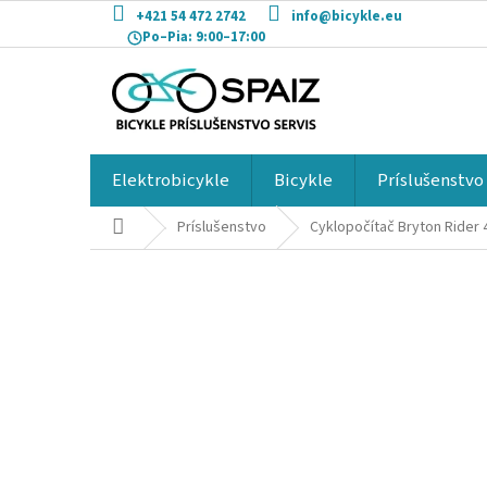
Prejsť
+421 54 472 2742
info@bicykle.eu
na
Po–Pia:
9:00–17:00
obsah
Elektrobicykle
Bicykle
Príslušenstvo
Domov
Príslušenstvo
Cyklopočítač Bryton Rider 