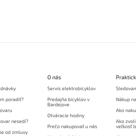
O nás
Praktic
ednávky
Servis elektrobicyklov
Sledovan
em poradiť?
Predajňa bicyklov v
Nákup na
Bardejove
ovaru
Ako naku
Otváracie hodiny
tovar nesedí?
Ako zvoli
Prečo nakupovať u nás
veľkosť b
ie od zmluvy