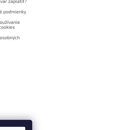
var zaplatiť?
é podmienky
oužívania
cookies
 osobných
 web hokejshop.eu