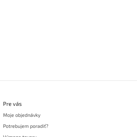
Z
á
p
ä
Pre vás
t
Moje objednávky
i
e
Potrebujem poradiť?
Výmena tovaru