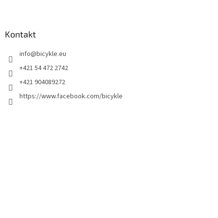
Kontakt
info
@
bicykle.eu
+421 54 472 2742
+421 904089272
https://www.facebook.com/bicykle