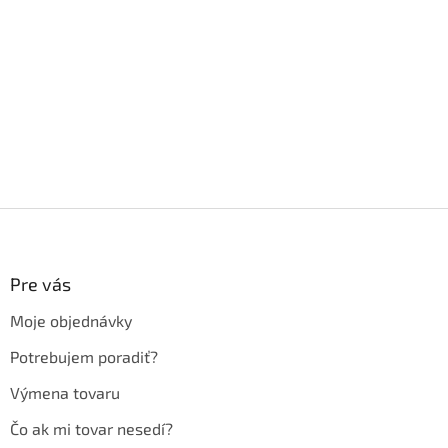
Z
á
p
ä
Pre vás
t
Moje objednávky
i
e
Potrebujem poradiť?
Výmena tovaru
Čo ak mi tovar nesedí?