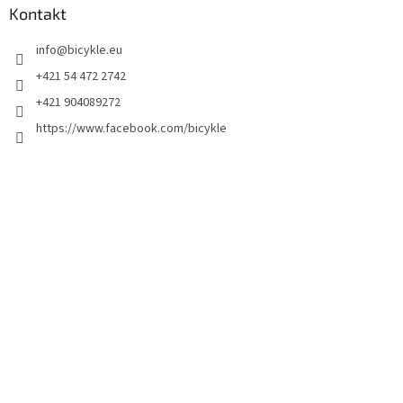
Kontakt
info
@
bicykle.eu
+421 54 472 2742
+421 904089272
https://www.facebook.com/bicykle