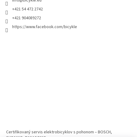
info
@
bicykle.eu
+421 54 472 2742
+421 904089272
https://www.facebook.com/bicykle
Certifikovaný servis elektrobicyklov s pohonom – BOSCH,