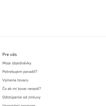
Z
á
p
ä
Pre vás
t
Moje objednávky
i
e
Potrebujem poradiť?
Výmena tovaru
Čo ak mi tovar nesedí?
Odstúpenie od zmluvy
Vernostný program