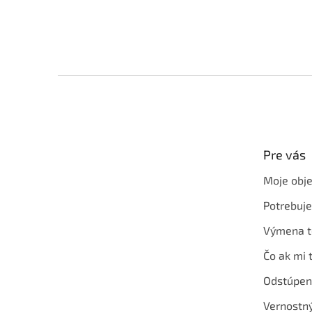
Z
á
p
ä
t
Pre vás
i
e
Moje obj
Potrebuj
Výmena t
Čo ak mi 
Odstúpen
Vernostn