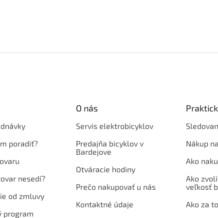
O nás
Praktic
ednávky
Servis elektrobicyklov
Sledovan
em poradiť?
Predajňa bicyklov v
Nákup na
Bardejove
ovaru
Ako naku
Otváracie hodiny
tovar nesedí?
Ako zvoli
Prečo nakupovať u nás
veľkosť b
ie od zmluvy
Kontaktné údaje
Ako za to
ý program