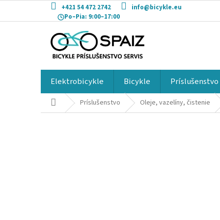
Prejsť
+421 54 472 2742
info@bicykle.eu
na
Po–Pia:
9:00–17:00
obsah
Elektrobicykle
Bicykle
Príslušenstvo
Domov
Príslušenstvo
Oleje, vazelíny, čistenie