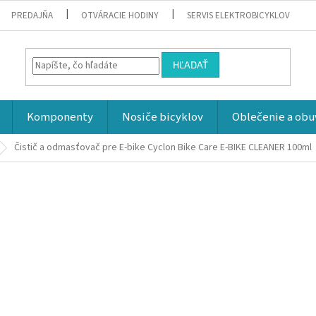
PREDAJŇA
OTVÁRACIE HODINY
SERVIS ELEKTROBICYKLOV
HĽADAŤ
Komponenty
Nosiče bicyklov
Oblečenie a obu
Čistič a odmasťovač pre E-bike Cyclon Bike Care E-BIKE CLEANER 100ml