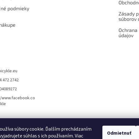
Obchodn
né podmieky
Zásady p
súborov 
 nákupe
Ochrana
údajov
bicykle.eu
4 472 2742
904089272
//www.facebook.co
kle
rvis elektrobicyklov s pohonom – BOSCH, SHIMANO, PANASONIC
Partnerský
oužíva súbory cookie. Ďalším prechádzaním
Odmietnuť
yjadrujete súhlas s ich používaním. Viac