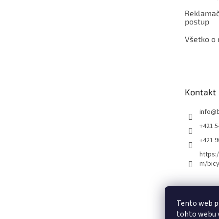
Reklamač
postup
Všetko o
Kontakt
info
@
+421 5
+421 
https:
m/bicy
Certifikovaný se
Tento web p
tohto webu v