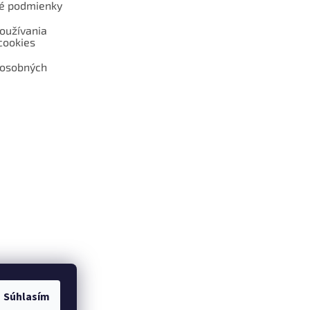
é podmienky
oužívania
cookies
 osobných
 web hokejshop.eu
Súhlasím