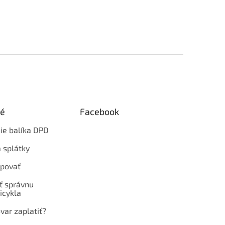
ké
Facebook
ie balíka DPD
 splátky
povať
ť správnu
icykla
var zaplatiť?