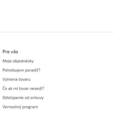
Z
á
p
ä
Pre vás
t
Moje objednávky
i
e
Potrebujem poradiť?
Výmena tovaru
Čo ak mi tovar nesedí?
Odstúpenie od zmluvy
Vernostný program