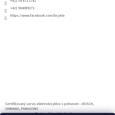
+421 54 472 2742
+421 904089272
https://www.facebook.com/bicykle
Certifikovaný servis elektrobicyklov s pohonom – BOSCH,
SHIMANO, PANASONIC
Partnerský web hokejshop.eu