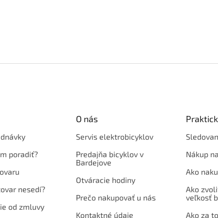
O nás
Praktic
ednávky
Servis elektrobicyklov
Sledovan
em poradiť?
Predajňa bicyklov v
Nákup na
Bardejove
ovaru
Ako naku
Otváracie hodiny
tovar nesedí?
Ako zvoli
Prečo nakupovať u nás
veľkosť b
ie od zmluvy
Kontaktné údaje
Ako za to