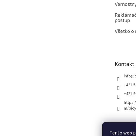
Vernostn
Reklamač
postup
Všetko o
Kontakt
info
@
+421 5
+421 
https:
m/bicy
Certifikovaný se
Tento web p