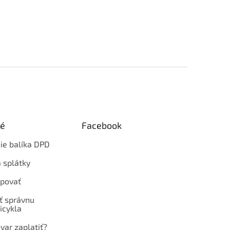
ké
Facebook
ie balíka DPD
 splátky
povať
ť správnu
icykla
var zaplatiť?