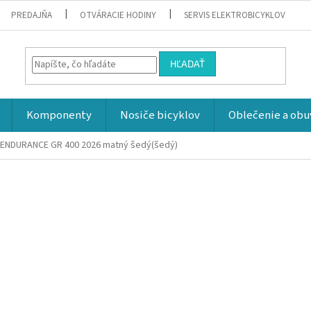
PREDAJŇA
OTVÁRACIE HODINY
SERVIS ELEKTROBICYKLOV
HĽADAŤ
Komponenty
Nosiče bicyklov
Oblečenie a obu
 ENDURANCE GR 400 2026
matný šedý(šedý)