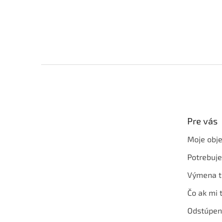
Z
á
p
ä
t
Pre vás
i
e
Moje obj
Potrebuj
Výmena t
Čo ak mi 
Odstúpen