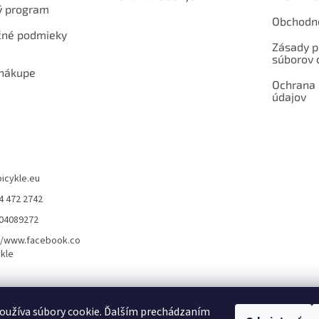
ý program
Obchodn
né podmieky
Zásady p
súborov 
 nákupe
Ochrana
údajov
bicykle.eu
4 472 2742
904089272
//www.facebook.co
kle
rvis elektrobicyklov s pohonom – BOSCH, SHIMANO, PANASONIC
Partnerský
oužíva súbory cookie. Ďalším prechádzaním