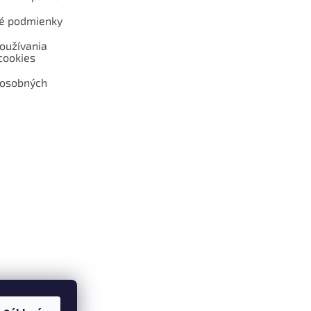
é podmienky
oužívania
cookies
 osobných
 web hokejshop.eu