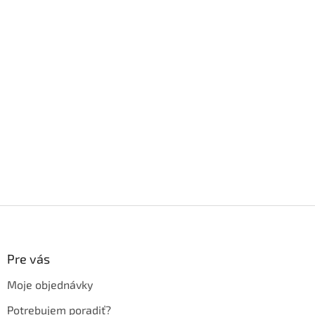
Z
á
p
ä
Pre vás
t
Moje objednávky
i
e
Potrebujem poradiť?