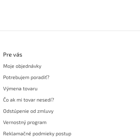
Z
á
p
ä
Pre vás
t
Moje objednávky
i
e
Potrebujem poradiť?
Výmena tovaru
Čo ak mi tovar nesedí?
Odstúpenie od zmluvy
Vernostný program
Reklamačné podmieky postup