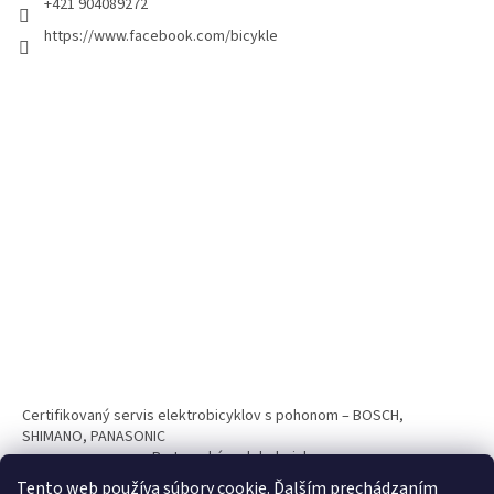
+421 904089272
https://www.facebook.com/bicykle
Certifikovaný servis elektrobicyklov s pohonom – BOSCH,
SHIMANO, PANASONIC
Partnerský web hokejshop.eu
Tento web používa súbory cookie. Ďalším prechádzaním