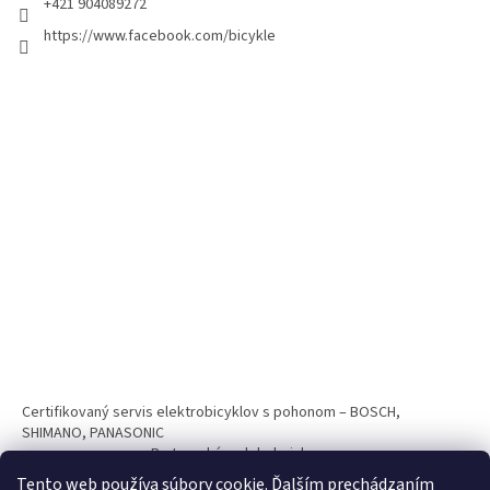
+421 904089272
https://www.facebook.com/bicykle
Certifikovaný servis elektrobicyklov s pohonom – BOSCH,
SHIMANO, PANASONIC
Partnerský web hokejshop.eu
Tento web používa súbory cookie. Ďalším prechádzaním