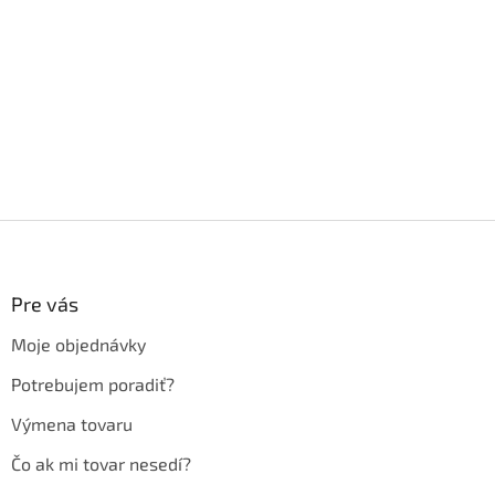
Z
á
p
ä
Pre vás
t
Moje objednávky
i
e
Potrebujem poradiť?
Výmena tovaru
Čo ak mi tovar nesedí?