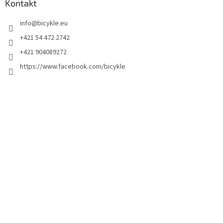
Kontakt
info
@
bicykle.eu
+421 54 472 2742
+421 904089272
https://www.facebook.com/bicykle