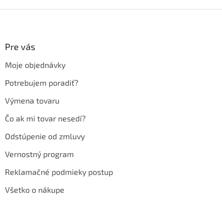
Z
á
p
ä
Pre vás
t
Moje objednávky
i
e
Potrebujem poradiť?
Výmena tovaru
Čo ak mi tovar nesedí?
Odstúpenie od zmluvy
Vernostný program
Reklamačné podmieky postup
Všetko o nákupe