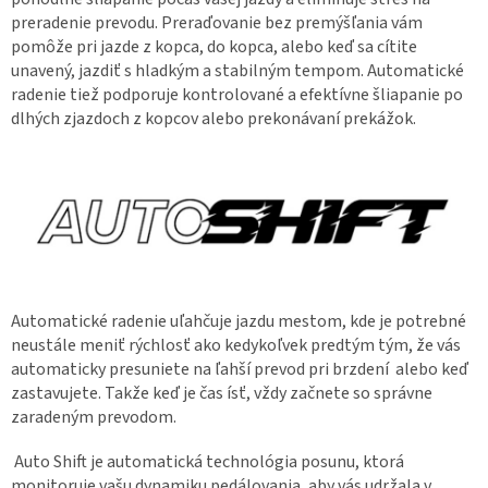
preradenie prevodu. Preraďovanie bez premýšľania vám
pomôže pri jazde z kopca, do kopca, alebo keď sa cítite
unavený, jazdiť s hladkým a stabilným tempom. Automatické
radenie tiež podporuje kontrolované a efektívne šliapanie po
dlhých zjazdoch z kopcov alebo prekonávaní prekážok.
Automatické radenie uľahčuje jazdu mestom, kde je potrebné
neustále meniť rýchlosť ako kedykoľvek predtým tým, že vás
automaticky presuniete na ľahší prevod pri brzdení alebo keď
zastavujete. Takže keď je čas ísť, vždy začnete so správne
zaradeným prevodom.
Auto Shift je automatická technológia posunu, ktorá
monitoruje vašu dynamiku pedálovania, aby vás udržala v