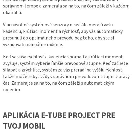
správnom tempe a zamerala sa na to, na čom záleží v každom
okamihu.
Viacnásobné systémové senzory neustále merajú vašu
kadenciu, krútiaci moment a rýchlosť, aby vás automaticky
presunuli do optimálneho prevodu bez toho, aby ste si
vyžadovali manuálne radenie.
Keď sa vaša rýchlosť a kadencia spomalí a krútiaci moment
zvyšuje, systém vyberie ľahšie prevodové stupne. Keď začnete
šliapať a zrýchlite, systém za vás preradí na vyššiu rýchlosť,
takže môžete byť vždy v správnom prevodovom stupni v pravý
čas. Zamerajte sa na to, na čom záleží s automatickým
radením.
APLIKÁCIA E-TUBE PROJECT PRE
TVOJ MOBIL