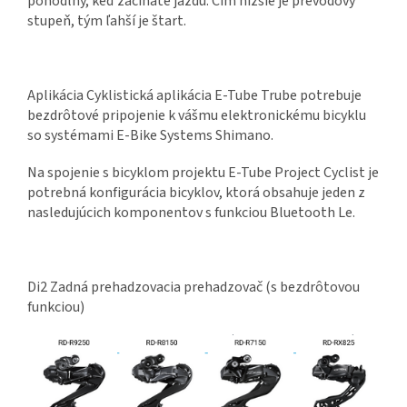
pohodlný, keď začínate jazdu. Čím nižšie je prevodový
stupeň, tým ľahší je štart.
Aplikácia Cyklistická aplikácia E-Tube Trube potrebuje
bezdrôtové pripojenie k vášmu elektronickému bicyklu
so systémami E-Bike Systems Shimano.
Na spojenie s bicyklom projektu E-Tube Project Cyclist je
potrebná konfigurácia bicyklov, ktorá obsahuje jeden z
nasledujúcich komponentov s funkciou Bluetooth Le.
Di2 Zadná prehadzovacia prehadzovač (s bezdrôtovou
funkciou)