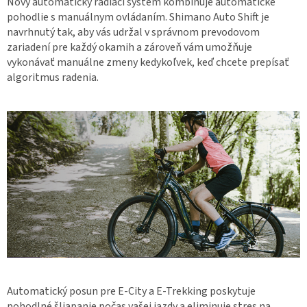
Nový automatický radiaci systém kombinuje automatické
pohodlie s manuálnym ovládaním. Shimano Auto Shift je
navrhnutý tak, aby vás udržal v správnom prevodovom
zariadení pre každý okamih a zároveň vám umožňuje
vykonávať manuálne zmeny kedykoľvek, keď chcete prepísať
algoritmus radenia.
Automatický posun pre E-City a E-Trekking poskytuje
pohodlné šliapanie počas vašej jazdy a eliminuje stres na