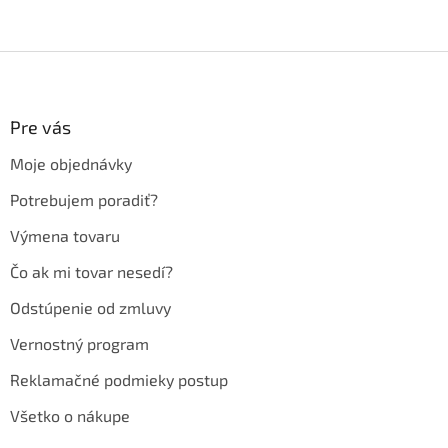
Z
á
p
ä
Pre vás
t
Moje objednávky
i
e
Potrebujem poradiť?
Výmena tovaru
Čo ak mi tovar nesedí?
Odstúpenie od zmluvy
Vernostný program
Reklamačné podmieky postup
Všetko o nákupe