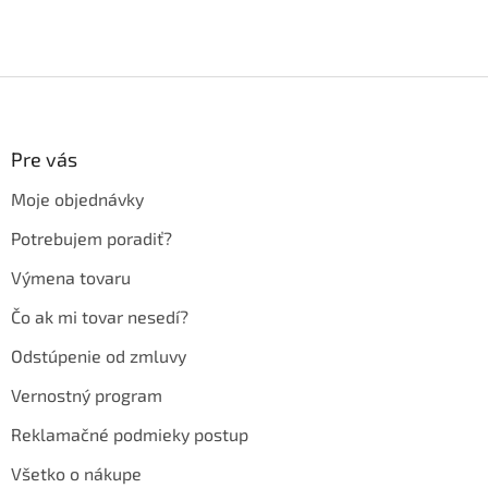
Z
á
p
ä
Pre vás
t
Moje objednávky
i
e
Potrebujem poradiť?
Výmena tovaru
Čo ak mi tovar nesedí?
Odstúpenie od zmluvy
Vernostný program
Reklamačné podmieky postup
Všetko o nákupe