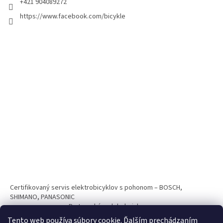
+421 904089272
https://www.facebook.com/bicykle
Certifikovaný servis elektrobicyklov s pohonom – BOSCH,
SHIMANO, PANASONIC
Partnerský web hokejshop.eu
Tento web používa súbory cookie. Ďalším prechádzaním