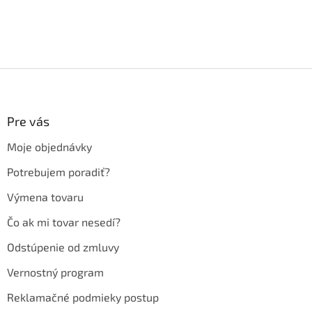
Z
á
p
ä
Pre vás
t
Moje objednávky
i
e
Potrebujem poradiť?
Výmena tovaru
Čo ak mi tovar nesedí?
Odstúpenie od zmluvy
Vernostný program
Reklamačné podmieky postup