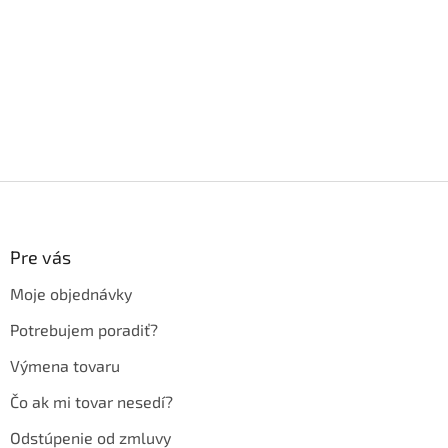
Z
á
p
ä
Pre vás
t
Moje objednávky
i
e
Potrebujem poradiť?
Výmena tovaru
Čo ak mi tovar nesedí?
Odstúpenie od zmluvy