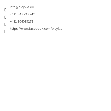
info
@
bicykle.eu
+421 54 472 2742
+421 904089272
https://www.facebook.com/bicykle