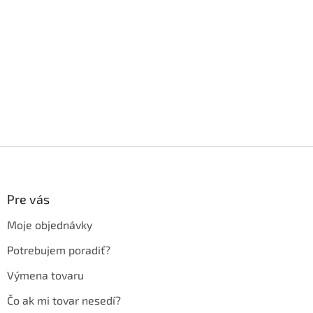
Z
á
p
ä
Pre vás
t
Moje objednávky
i
e
Potrebujem poradiť?
Výmena tovaru
Čo ak mi tovar nesedí?