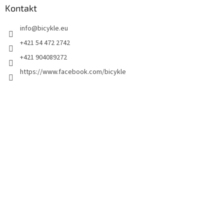
Kontakt
info
@
bicykle.eu
+421 54 472 2742
+421 904089272
https://www.facebook.com/bicykle