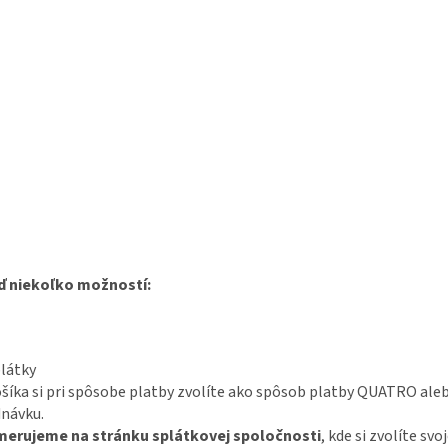
ď niekoľko možností:
plátky
ošíka si pri spôsobe platby zvolíte ako spôsob platby QUATRO a
návku.
smerujeme na stránku splátkovej spoločnosti
, kde si zvolíte sv