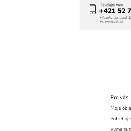
Z
á
p
ä
t
Pre vás
i
e
Moje obj
Potrebuj
Výmena t