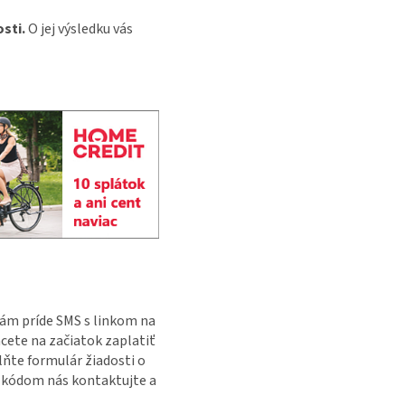
sti.
O jej výsledku vás
vám príde SMS s linkom na
cete na začiatok zaplatiť
ňte formulár žiadosti o
m kódom nás kontaktujte a