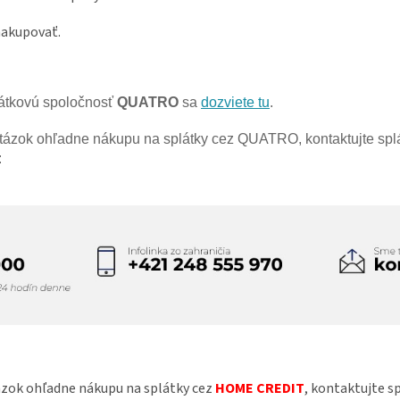
nakupovať.
átkovú spoločnosť
QUATRO
sa
dozviete tu
.
tázok ohľadne nákupu na splátky cez QUATRO, kontaktujte spl
:
ázok ohľadne nákupu na splátky cez
HOME CREDIT
, kontaktujte s