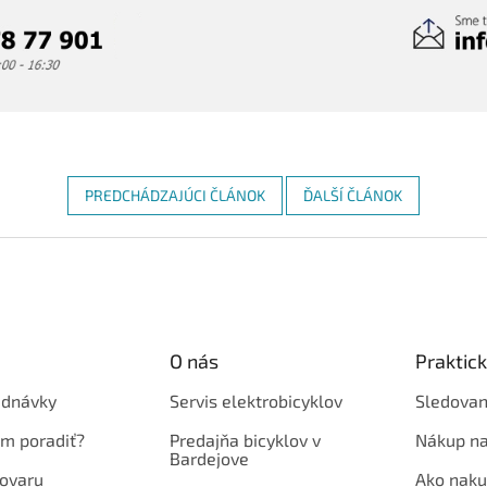
PREDCHÁDZAJÚCI ČLÁNOK
ĎALŠÍ ČLÁNOK
O nás
Praktic
ednávky
Servis elektrobicyklov
Sledovan
em poradiť?
Predajňa bicyklov v
Nákup na
Bardejove
ovaru
Ako naku