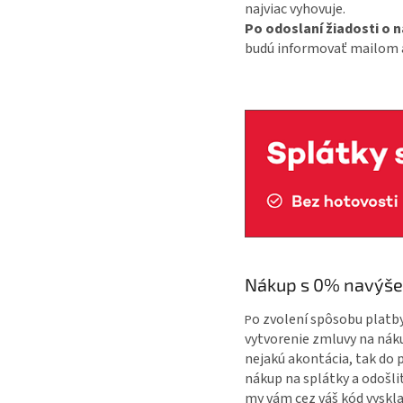
najviac vyhovuje.
Po odoslaní žiadosti o n
budú informovať mailom 
Nákup s 0% navýš
o zvolení spôsobu platb
P
vytvorenie zmluvy na náku
nejakú akontácia, tak do
nákup na splátky a odošli
my vám cez váš kód vyskl