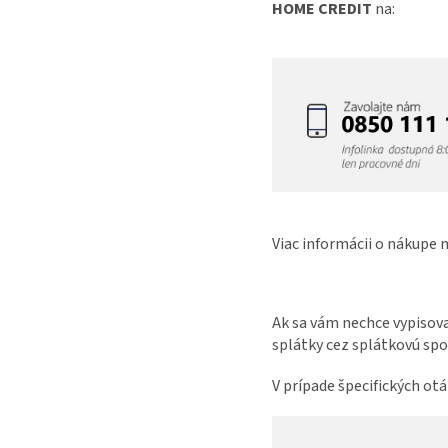
HOME CREDIT
na:
Viac informácii o nákupe
Ak sa vám nechce vypisov
splátky cez splátkovú s
V prípade špecifických ot