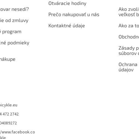
Otváracie hodiny
tovar nesedí?
Ako zvoli
Prečo nakupovať u nás
veľkosť b
ie od zmluvy
Kontaktné údaje
Ako za to
ý program
Obchodn
né podmieky
Zásady p
súborov 
 nákupe
Ochrana
údajov
bicykle.eu
4 472 2742
904089272
//www.facebook.co
kle