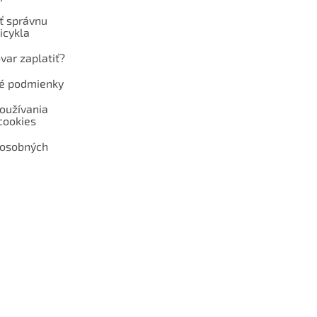
ť správnu
icykla
var zaplatiť?
é podmienky
oužívania
cookies
 osobných