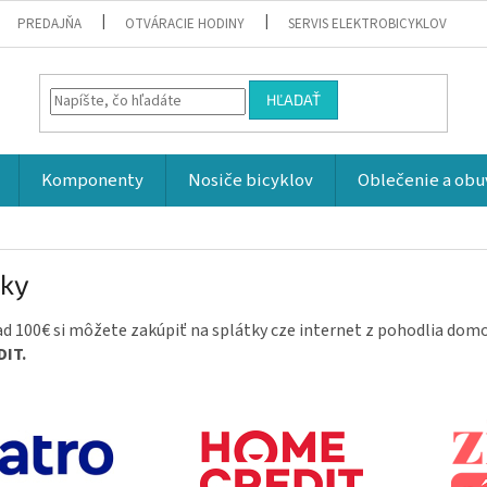
PREDAJŇA
OTVÁRACIE HODINY
SERVIS ELEKTROBICYKLOV
HĽADAŤ
Komponenty
Nosiče bicyklov
Oblečenie a obu
tky
ad 100€ si môžete zakúpiť na splátky cze internet z pohodlia dom
DIT.