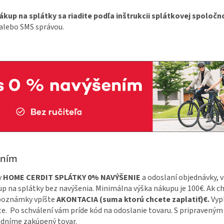
ákup na splátky sa riadite podľa inštrukcii splátkovej spoločno
alebo SMS správou.
ením
y
HOME CERDIT SPLÁTKY 0% NAVÝŠENIE
a odoslaní objednávky, 
p na splátky bez navýšenia. Minimálna výška nákupu je 100€. Ak ch
 poznámky vpíšte
AKONTACIA (suma ktorú chcete zaplatiť)€.
Vypl
te. Po schválení vám príde kód na odoslanie tovaru. S pripravený
adníme zakúpený tovar.