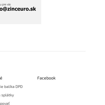
ké
Facebook
ie balíka DPD
 splátky
povať