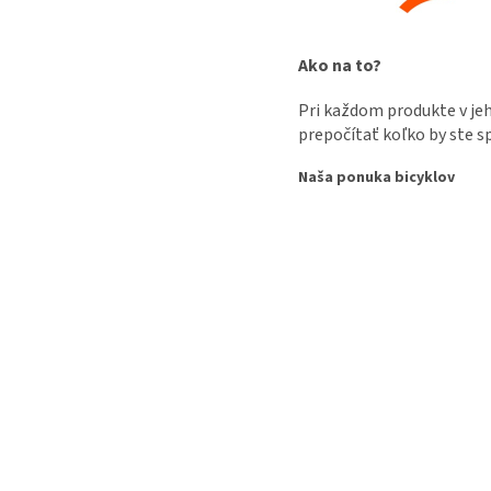
Ako na to?
Pri každom produkte v jeh
prepočítať koľko by ste sp
Naša ponuka bicyklov