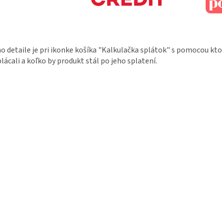
o detaile je pri ikonke košíka "Kalkulačka splátok" s pomocou kt
lácali a koľko by produkt stál po jeho splatení.