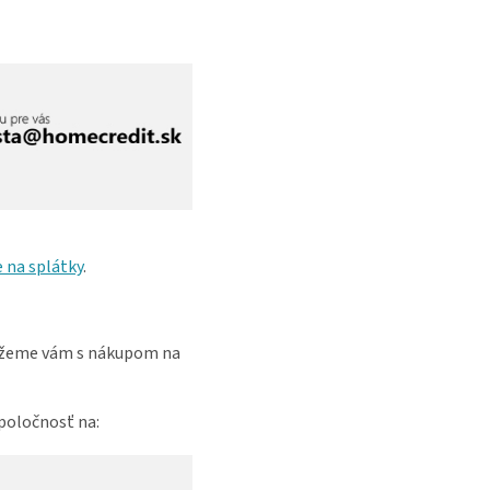
 na splátky
.
eme vám s nákupom na
spoločnosť na: