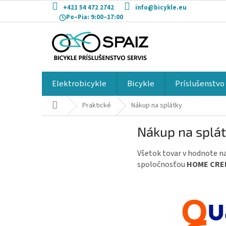
Prejsť
+421 54 472 2742
info@bicykle.eu
na
Po–Pia:
9:00–17:00
obsah
Elektrobicykle
Bicykle
Príslušenstvo
Domov
Praktické
Nákup na splátky
Nákup na splá
Všetok tovar v hodnote n
spoločnosťou
HOME CRE