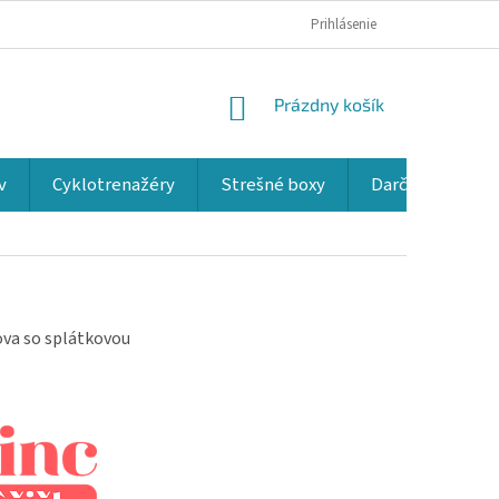
Prihlásenie
NÁKUPNÝ
Prázdny košík
KOŠÍK
v
Cyklotrenažéry
Strešné boxy
Darčekové kup
ova so splátkovou