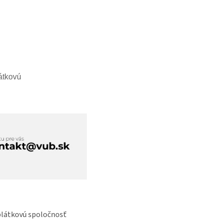
átkovú
plátkovú spoločnosť