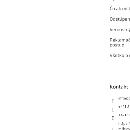
Čo ak mi 
Odstúpen
Vernostn
Reklamač
postup
Všetko o
Kontakt
info
@
+421 5
+421 
https:
m/bicy