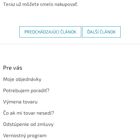
Teraz už môžete smelo nakupovať.
PREDCHÁDZAJÚCI ČLÁNOK
ĎALŠÍ ČLÁNOK
Z
á
p
ä
Pre vás
t
Moje objednávky
i
e
Potrebujem poradiť?
Výmena tovaru
Čo ak mi tovar nesedí?
Odstúpenie od zmluvy
Vernostný program