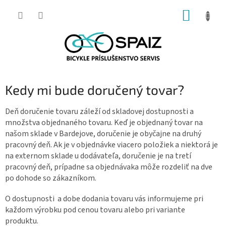
Prejsť
NÁKUP
na
obsah
KOŠÍK
Kedy mi bude doručený tovar?
Deň doručenie tovaru záleží od skladovej dostupnosti a
množstva objednaného tovaru. Keď je objednaný tovar na
našom sklade v Bardejove, doručenie je obyčajne na druhý
pracovný deň. Ak je v objednávke viacero položiek a niektorá je
na externom sklade u dodávateľa, doručenie je na tretí
pracovný deň, prípadne sa objednávaka môže rozdeliť na dve
po dohode so zákazníkom.
O dostupnosti a dobe dodania tovaru vás informujeme pri
každom výrobku pod cenou tovaru alebo pri variante
produktu.